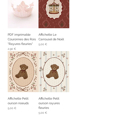
PDF imprimable
Affichette Le
Couronnes des Rois
Carrousel de Noël
"Rayures fleuries"
Prix
5,00 €
Prix
2,90 €
Affichette Petit
Affichette Petit
ourson noeuds
ourson rayures
fleuries
Prix
5,00 €
Prix
5,00 €