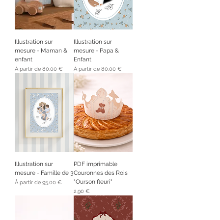
Illustration sur
Illustration sur
mesure - Maman &
mesure - Papa &
enfant
Enfant
Prix promotionnel
Prix promotionnel
À partir de
80,00 €
À partir de
80,00 €
Illustration sur
PDF imprimable
mesure - Famille de 3
Couronnes des Rois
"Ourson fleuri"
Prix promotionnel
À partir de
95,00 €
Prix
2,90 €