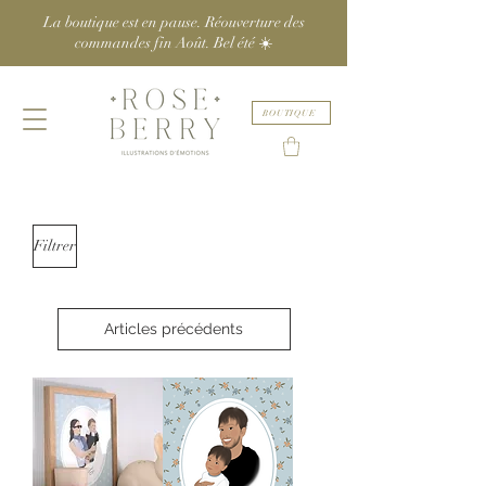
La boutique est en pause. Réouverture des
commandes fin Août. Bel été ☀️
BOUTIQUE
Filtrer
Articles précédents