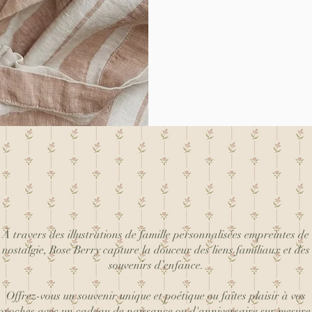
À travers des illustrations de famille personnalisées empreintes de
nostalgie, Rose Berry capture la douceur des liens familiaux et des
souvenirs d’enfance.
Offrez-vous un souvenir unique et poétique ou faîtes plaisir à vos
proches avec un cadeau de naissance ou d'anniversaire sur mesure