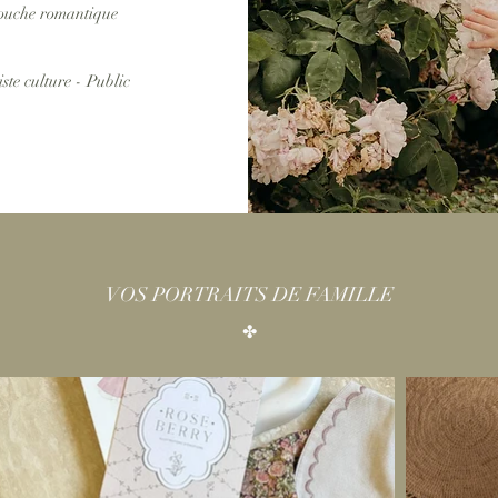
 touche romantique
ste culture - Public
VOS PORTRAITS DE FAMILLE
✤