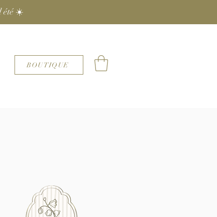
 été ☀️
BOUTIQUE