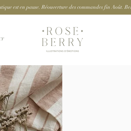
tique est en pause. Réouverture des commandes fin Août. Bel
CT