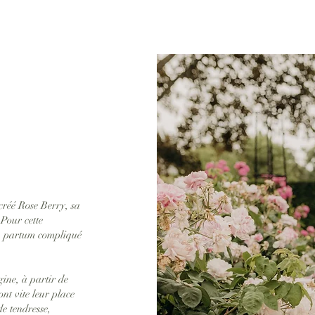
Aperçu rapide
créé Rose Berry, sa
 Pour cette
t- partum compliqué
gine, à partir de
ont vite leur place
e tendresse,