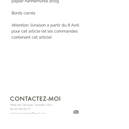
papier hahnemühle 200g
Bords carrés
Attention, livraison à partir du 8 Avril
pour cet article (et les commandes
contenant cet article)
CONTACTEZ-MOI
Vallée de Chevreuse I Versailles I Paris
06.65.08.06.77
paulinelecoqsmadja@gmail.com
​Conditions générales de vente