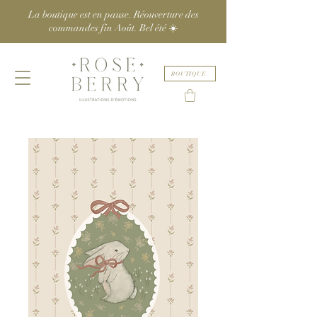
La boutique est en pause. Réouverture des
commandes fin Août. Bel été ☀️
BOUTIQUE