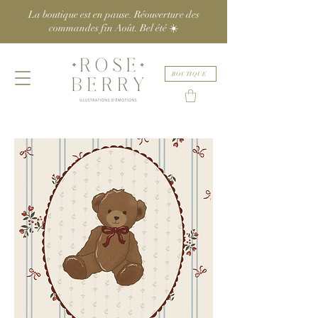
La boutique est en pause. Réouverture des
commandes fin Août. Bel été ☀️
BOUTIQUE