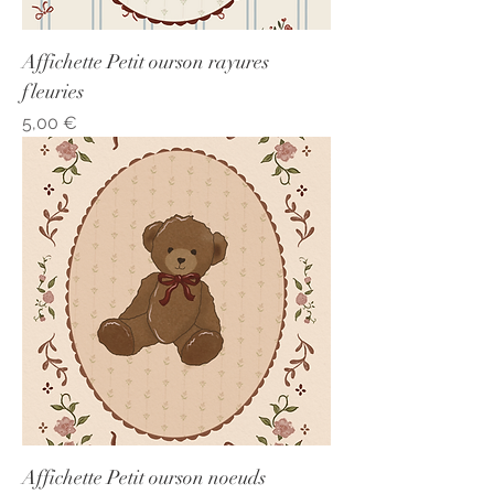
Affichette Petit ourson rayures
fleuries
Prix
5,00 €
Affichette Petit ourson noeuds