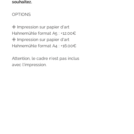
souhaitez.
OPTIONS
𖧷 Impression sur papier d'art
Hahnemühle format A5 : +12.00€
𖧷 Impression sur papier d'art
Hahnemühle format A4 : +16.00€
Attention, le cadre n'est pas inclus
avec l'impression.
CONTACTEZ-MOI
Vallée de Chevreuse I Versailles I Paris
06.65.08.06.77
paulinelecoqsmadja@gmail.com
​Conditions générales de vente