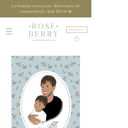
La boutique est en pause. Réouverture des
commandes fin Août. Bel été ☀️
BOUTIQUE