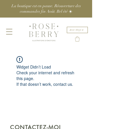
La boutique est en pause. Réouverture des
commandes fin Août. Bel été ☀️
BOUTIQUE
Widget Didn’t Load
Check your internet and refresh
this page.
If that doesn’t work, contact us.
CONTACTEZ-MOI