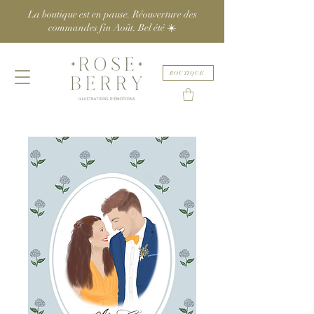
La boutique est en pause. Réouverture des
commandes fin Août. Bel été ☀️
BOUTIQUE