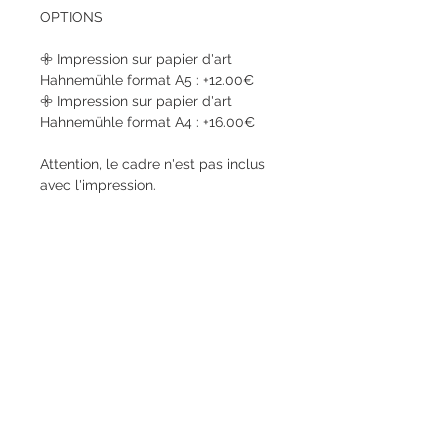
OPTIONS
𖧷 Impression sur papier d'art
Hahnemühle format A5 : +12.00€
𖧷 Impression sur papier d'art
Hahnemühle format A4 : +16.00€
Attention, le cadre n'est pas inclus
avec l'impression.
CONTACTEZ-MOI
Vallée de Chevreuse I Versailles I Paris
06.65.08.06.77
paulinelecoqsmadja@gmail.com
​Conditions générales de vente
Mentions légales